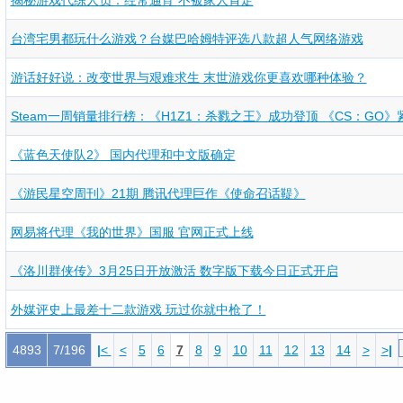
揭秘游戏代练人员：经常通宵 不被家人肯定
台湾宅男都玩什么游戏？台媒巴哈姆特评选八款超人气网络游戏
游话好好说：改变世界与艰难求生 末世游戏你更喜欢哪种体验？
Steam一周销量排行榜：《H1Z1：杀戮之王》成功登顶 《CS：GO
《蓝色天使队2》 国内代理和中文版确定
《游民星空周刊》21期 腾讯代理巨作《使命召话鞮》
网易将代理《我的世界》国服 官网正式上线
《洛川群侠传》3月25日开放激活 数字版下载今日正式开启
外媒评史上最差十二款游戏 玩过你就中枪了！
4893
7/196
|
<
<
5
6
7
8
9
10
11
12
13
14
>
>
|