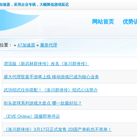
加速器，采用企业专线，大幅降低游戏延迟
网站首页
优势
位置： »
47加速器
»
魔兽代理
漂流版《新武林群侠传》改名《洛川群侠传》
盛大代理世嘉手游将上线 移动游戏已成为核心业务
武功招式任你搭配！《洛川群侠传》招式心法简介
街头篮球系列游戏大盘点 哪一款最好玩？
《EVE Online》国服即将停运
《洛川群侠传》3月17日正式发售 2D国产单机也不简单！