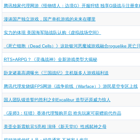
腾讯独家代理网游《怪物猎人：边境G》开服狩猎 独享G级战斗注册拿
漫谈国产独立游戏，国产单机游戏的未来在哪里
实力的体现 美国海军陆战队认购《虚拟战场空间》
《死亡细胞（Dead Cells）》这款银河恶魔城游戏融合roguelike 死
RTS+ARPG？《灵魂战神》全新游戏类型大揭秘
卧龙诸葛高调曝光《三国战纪》主机版多人游戏福利送
腾讯代理发烧级FPS网游《战争前线（Warface）》游民星空专区上线
国人团队锻造誓约胜利之剑Excalibur 造型还原威力惊人
《巫师3：狂猎》香港代理预购开启 抢先玩家可获赠前代作品
美歪全新震航肙S亮相 演绎《新天堂II》性感弑神之母